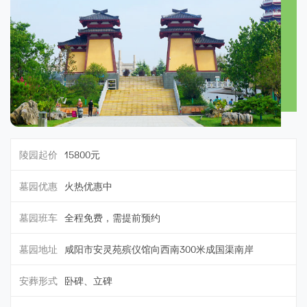
陵园起价
15800元
墓园优惠
火热优惠中
墓园班车
全程免费，需提前预约
墓园地址
咸阳市安灵苑殡仪馆向西南300米成国渠南岸
安葬形式
卧碑、立碑