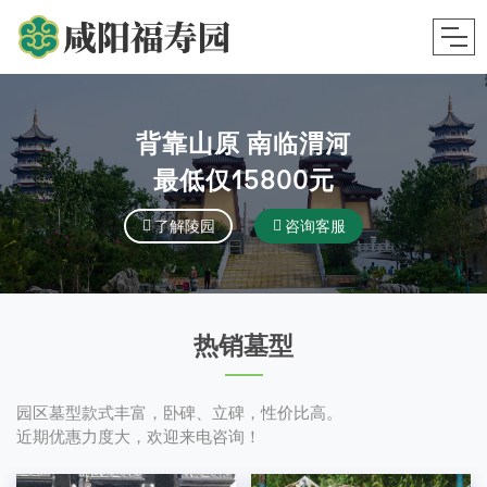
背靠山原 南临渭河
最低仅15800元
了解陵园
咨询客服
热销墓型
园区墓型款式丰富，卧碑、立碑，性价比高。
近期优惠力度大，欢迎来电咨询！