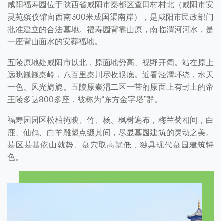
咸阳福寿园位于陕西省咸阳市秦都区查田村村北（咸阳市安
灵苑殡仪馆向西南300米成国渠南岸），是咸阳市民政部门
批准建立的合法墓地。福寿园背靠山原，南临渭河河水，是
一座背山面水的安葬福地。
五陵原地处咸阳市以北，原面地势高、视野开阔。站在原上
远眺巍巍秦岭，八百里秦川尽收眼底。近看泾渭环绕，水天
一色、风光旖旎。五陵原秦渭二区一带的原面上有封土的帝
王陵多达800多座，被称为“东方金字塔”群。
福寿园园区松柏掩映、竹、杨、枫树遍布，梅兰菊相间，白
鹿、仙鹤、白羊雕塑点缀其间，尽显墓园建筑的灵动之美。
墓区墓基依山就势、墓穴取高就低，独具现代墓园建筑特
色。