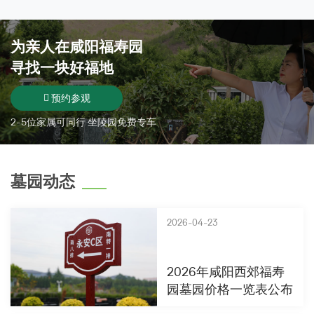
为亲人在
咸阳福寿园
寻找一块好福地
预约参观
2-5位家属可同行 坐陵园免费专车
墓园动态
2026-04-23
2026年咸阳西郊福寿
园墓园价格一览表公布