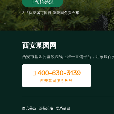
预约参观
2-5位家属可同行 坐陵园免费专车
西安墓园网
西安市墓园公墓陵园线上唯一直销平台，让家属百
400-630-3139
西安墓园服务热线
西安墓园
选墓策略
联系墓园