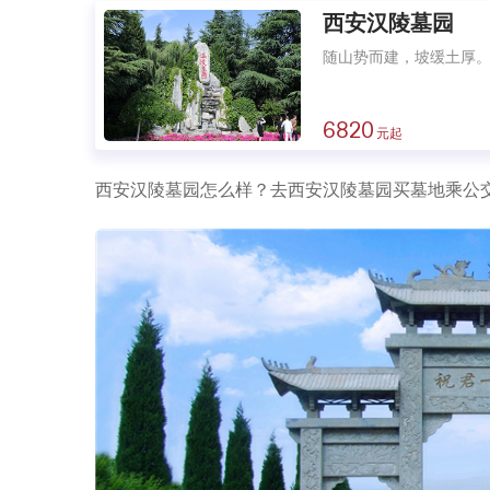
西安汉陵墓园
随山势而建，坡缓土厚
6820
西安汉陵墓园怎么样？去西安汉陵墓园买墓地乘公