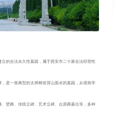
建立的合法永久性墓园，属于西安市二十家合法经营性
畔，是一座典型的太师椅状背山面水的墓园，从堪舆学
葬、壁葬、传统立碑、艺术立碑、台原葬墓位等，多种