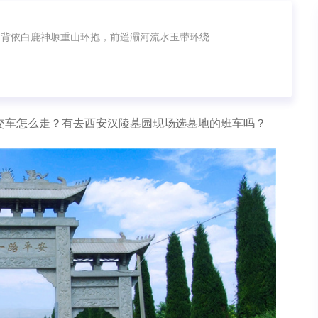
。背依白鹿神塬重山环抱，前遥灞河流水玉带环绕
交车怎么走？有去西安汉陵墓园现场选墓地的班车吗？