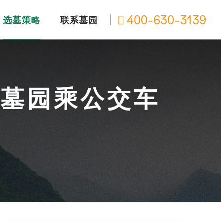
400-630-3139
选墓策略
联系墓园
陵墓园乘公交车