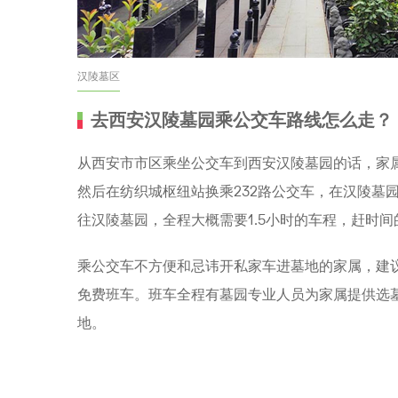
汉陵墓区
去西安汉陵墓园乘公交车路线怎么走？
从西安市市区乘坐公交车到西安汉陵墓园的话，家属
然后在纺织城枢纽站换乘232路公交车，在汉陵墓
往汉陵墓园，全程大概需要1.5小时的车程，赶时
乘公交车不方便和忌讳开私家车进墓地的家属，建
免费班车。班车全程有墓园专业人员为家属提供选
地。