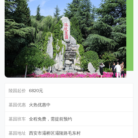
陵园起价
6820元
墓园优惠
火热优惠中
墓园班车
全程免费，需提前预约
墓园地址
西安市灞桥区灞陵路毛东村