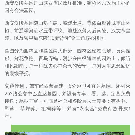
西安汉陵墓园是由陕西省民政厅批准，灞桥区民政局主办的
国有合法墓园。
西安汉陵墓园随山势而建，坡缓土厚。背依白鹿神塬重山环
抱，前遥灞河流水玉带环绕。地处汉薄太后南陵、汉文帝皇
陵、以及窦皇后东陵“顶妻背母”金三角核心陵区。
墓园分为园林区和墓区两大部分。园林区松柏苍翠、黄菊馥
郁、鲜花争艳、百鸟齐鸣，漫步在曲径通幽的园路上，倾听
和风细雨，是一种除去心中杂念的安宁，是对人生思念回忆
的缓缓平抚。
交通便利，驾车经西蓝高速，5分钟即可直达墓园。还可乘
232路公交中巴直达墓园，并设有专车。看、选、定墓免费
接送；墓型丰富，可满足社会和各阶层人士需要：有树葬、
壁葬、草坪葬、祖祠葬等，并有“永安宫”免费存放骨灰1
年。