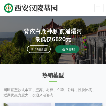
背依白鹿神塬 前遥灞河
最低仅6820元
了解陵园
咨询客服
热销墓型
园区墓型款式丰富，壁葬、树葬、立碑、卧碑，性价比高。
近期优惠力度大，欢迎来电咨询！