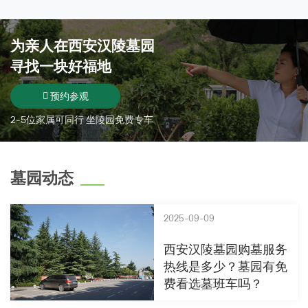
为亲人在
西安汉陵墓园
寻找一块好福地
预约参观
2-5位家属可同行 坐陵园免费专车
墓园动态
2025-09-09
西安汉陵墓园购墓服务
热线是多少？墓园有免
费看选墓班车吗？