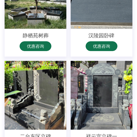
静栖苑树葬
汉陵园卧碑
优惠咨询
优惠咨询
二台东区立碑
祥云宫立碑一