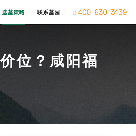
400-630-3139
选墓策略
联系墓园
么价位？咸阳福