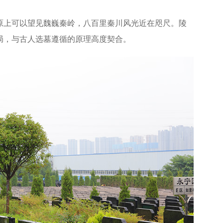
原上可以望见魏巍秦岭，八百里秦川风光近在咫尺。陵
局，与古人选墓遵循的原理高度契合。