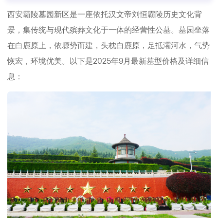
西安霸陵墓园新区是一座依托汉文帝刘恒霸陵历史文化背
景，集传统与现代殡葬文化于一体的经营性公墓。墓园坐落
在白鹿原上，依塬势而建，头枕白鹿原，足抵灞河水，气势
恢宏，环境优美。以下是2025年9月最新墓型价格及详细信
息：