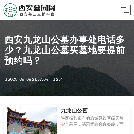
西安九龙山公墓办事处电话多
少？九龙山公墓买墓地要提前
预约吗？
2025-09-08 21:57:04
251
九龙山公墓
陕西极其稀有的旅游风景区级天然
实景墓园，墓园背靠巍巍秦岭，面
向潺潺渭水，暴、竹二峪左右奔流