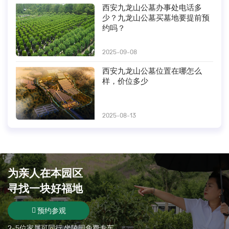
西安九龙山公墓办事处电话多
少？九龙山公墓买墓地要提前预
约吗？
2025-09-08
西安九龙山公墓位置在哪怎么
样，价位多少
2025-08-13
为亲人在
本园区
寻找一块好福地
预约参观
2-5位家属可同行 坐陵园免费专车