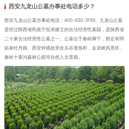
西安九龙山公墓办事处电话多少？
西安九龙山公墓办事处电话：400-630-3139。九龙山公墓
是经过陕西省民政厅批准建立的合法经营性墓园，是陕西省
二十家合法经营性公墓之一。公墓位于秦岭脚下，附近有阿
姑泉牡丹园、西安钟馗故里欢乐谷度假村、金龙峡风景区、
秦岭十寨沟森林公园等自然人文景观。