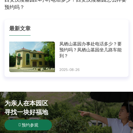
预约吗？
最新文章
凤栖山墓园办事处电话多少？要
预约吗？凤栖山墓园坐几路车能
到？
2025-08-26
为亲人在
本园区
寻找一块好福地
预约参观