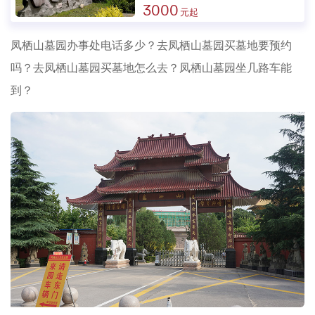
3000
凤栖山墓园办事处电话多少？去凤栖山墓园买墓地要预约
吗？去凤栖山墓园买墓地怎么去？凤栖山墓园坐几路车能
到？