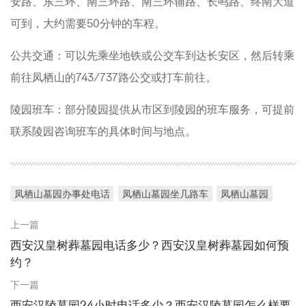
安路、东三环、南三环路、南三环辅路、长鸣路、终南大道
可到，大约需要50分钟的车程。
公共交通：可以先乘坐地铁或公交车到达长安区，然后转乘
前往凤栖山的743/737路公交或打车前往。
陵园班车：部分陵园提供从市区到陵园的班车服务，可提前
联系陵园咨询班车的具体时间与地点。
凤栖山墓园办事处电话
凤栖山墓园坐几路车
凤栖山墓园
上一篇
西安汉皇树葬墓园电话多少？西安汉皇树葬墓园如何预
约？
下一篇
西安汉陵墓园24小时电话多少？西安汉陵墓园怎么样要