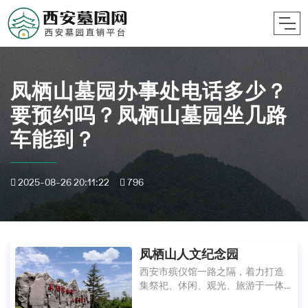
凤栖山墓园办事处电话多少？
要预约吗？凤栖山墓园坐几路
车能到？
2025-08-26 20:11:22
796
凤栖山人文纪念园
西安市殡仪馆一路之隔，着力打造
集祭祀、休闲、观光、旅游于一体
的人文纪念园