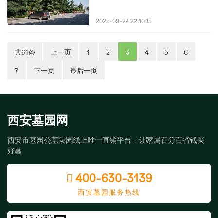
2025-09-24 22:10:15
共61条
上一页
1
2
3
4
5
6
7
下一页
最后一页
西安墓园网
西安市墓园公墓陵园线上唯一直销平台，让家属百分百省钱买
好墓
400-630-3139
西安墓园服务热线